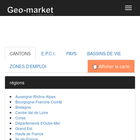
Toggl
navig
CANTONS
E.P.C.I.
PAYS
BASSINS DE VIE
ZONES D'EMPLOI
Afficher la carte
régions
Auvergne-Rhône-Alpes
Bourgogne-Franche-Comté
Bretagne
Centre Val de Loire
Corse
Départements d'Outre-Mer
Grand Est
Hauts de France
Île-de-France