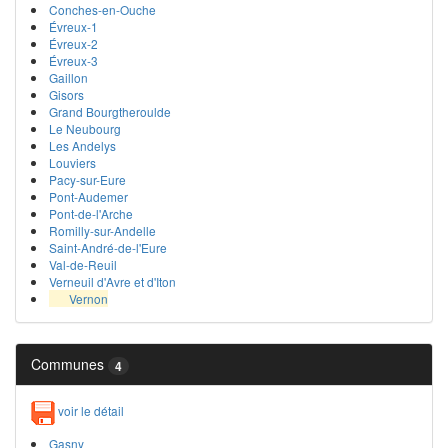
Conches-en-Ouche
Évreux-1
Évreux-2
Évreux-3
Gaillon
Gisors
Grand Bourgtheroulde
Le Neubourg
Les Andelys
Louviers
Pacy-sur-Eure
Pont-Audemer
Pont-de-l'Arche
Romilly-sur-Andelle
Saint-André-de-l'Eure
Val-de-Reuil
Verneuil d'Avre et d'Iton
Vernon
Communes
4
voir le détail
Gasny