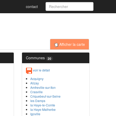
contact
Afficher la carte
Communes
20
voir le détail
Acquigny
Alizay
Amfreville-sur-Iton
Crasville
Criquebeuf-sur-Seine
les Damps
la Haye-le-Comte
la Haye-Malherbe
Igoville