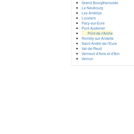
Grand Bourgtheroulde
Le Neubourg
Les Andelys
Louviers
Pacy-sur-Eure
Pont-Audemer
Pont-de-l'Arche
Romilly-sur-Andelle
Saint-André-de-l'Eure
Val-de-Reuil
Verneuil d'Avre et d'Iton
Vernon