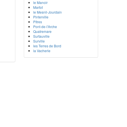
le Manoir
Martot
le Mesnil-Jourdain
Pinterville
Pîtres
Pont-de-l'Arche
Quatremare
Surtauville
Surville
les Terres de Bord
la Vacherie