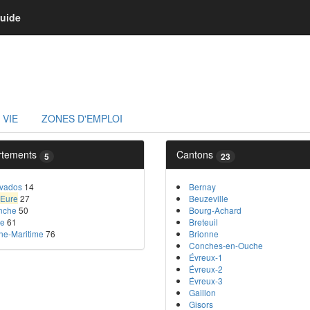
uide
 VIE
ZONES D'EMPLOI
rtements
Cantons
5
23
vados
14
Bernay
Eure
27
Beuzeville
nche
50
Bourg-Achard
ne
61
Breteuil
ne-Maritime
76
Brionne
Conches-en-Ouche
Évreux-1
Évreux-2
Évreux-3
Gaillon
Gisors