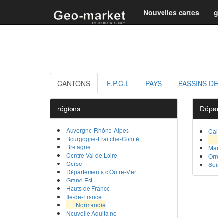
Nouvelles cartes
g
CANTONS
E.P.C.I.
PAYS
BASSINS DE
régions
Dépa
Auvergne-Rhône-Alpes
Cal
Bourgogne-Franche-Comté
Bretagne
Ma
Centre Val de Loire
Or
Corse
Sei
Départements d'Outre-Mer
Grand Est
Hauts de France
Île-de-France
Normandie
Nouvelle Aquitaine