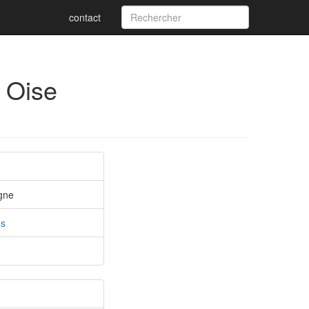
contact
- Oise
gne
es