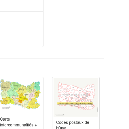
Carte
Codes postaux de
intercommunalités +
l'Oise