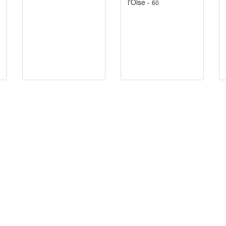
l'Oise -
60