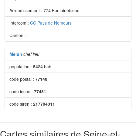
Arrondissement : 774 Fontainebleau
Intercom :
CC Pays de Nemours
Canton :
-
Melun
chef lieu
population :
5424
hab.
code postal :
77140
code insee :
77431
code siren :
217704311
Cartes similaires de Seine-et-