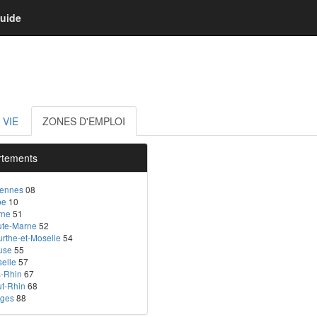
uide
 VIE
ZONES D'EMPLOI
tements
dennes
08
be
10
rne
51
ute-Marne
52
rthe-et-Moselle
54
use
55
elle
57
-Rhin
67
t-Rhin
68
sges
88