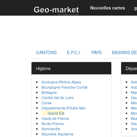
Nouvelles cartes
g
CANTONS
E.P.C.I.
PAYS
BASSINS DE
régions
Dépar
Auvergne-Rhône-Alpes
Ar
Bourgogne-Franche-Comté
Au
Bretagne
Ma
Centre Val de Loire
Ha
Corse
Meu
Départements d'Outre-Mer
Me
Grand Est
Mos
Hauts de France
Bas
Île-de-France
Hau
Normandie
Vo
Nouvelle Aquitaine