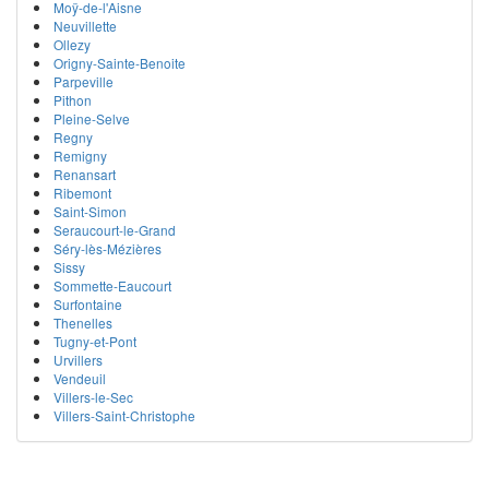
Moÿ-de-l'Aisne
Neuvillette
Ollezy
Origny-Sainte-Benoite
Parpeville
Pithon
Pleine-Selve
Regny
Remigny
Renansart
Ribemont
Saint-Simon
Seraucourt-le-Grand
Séry-lès-Mézières
Sissy
Sommette-Eaucourt
Surfontaine
Thenelles
Tugny-et-Pont
Urvillers
Vendeuil
Villers-le-Sec
Villers-Saint-Christophe