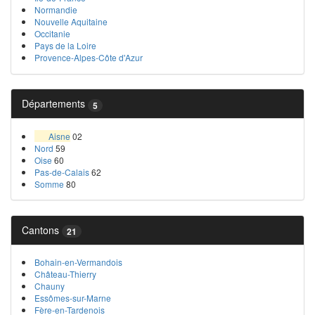
Normandie
Nouvelle Aquitaine
Occitanie
Pays de la Loire
Provence-Alpes-Côte d'Azur
Départements
5
Aisne
02
Nord
59
Oise
60
Pas-de-Calais
62
Somme
80
Cantons
21
Bohain-en-Vermandois
Château-Thierry
Chauny
Essômes-sur-Marne
Fère-en-Tardenois