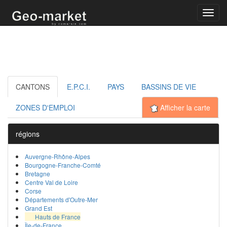
Toggl
navig
CANTONS
E.P.C.I.
PAYS
BASSINS DE VIE
ZONES D'EMPLOI
Afficher la carte
régions
Auvergne-Rhône-Alpes
Bourgogne-Franche-Comté
Bretagne
Centre Val de Loire
Corse
Départements d'Outre-Mer
Grand Est
Hauts de France
Île-de-France