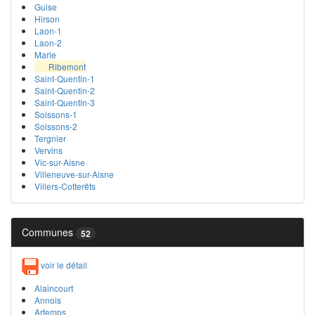
Guise
Hirson
Laon-1
Laon-2
Marle
Ribemont
Saint-Quentin-1
Saint-Quentin-2
Saint-Quentin-3
Soissons-1
Soissons-2
Tergnier
Vervins
Vic-sur-Aisne
Villeneuve-sur-Aisne
Villers-Cotterêts
Communes
52
voir le détail
Alaincourt
Annois
Artemps