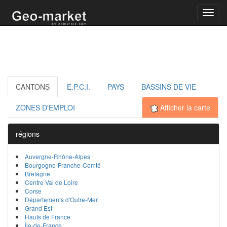
Toggl
navig
CANTONS
E.P.C.I.
PAYS
BASSINS DE VIE
ZONES D'EMPLOI
Afficher la carte
régions
Auvergne-Rhône-Alpes
Bourgogne-Franche-Comté
Bretagne
Centre Val de Loire
Corse
Départements d'Outre-Mer
Grand Est
Hauts de France
Île-de-France