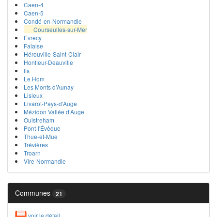
Caen-4
Caen-5
Condé-en-Normandie
Courseulles-sur-Mer
Évrecy
Falaise
Hérouville-Saint-Clair
Honfleur-Deauville
Ifs
Le Hom
Les Monts d’Aunay
Lisieux
Livarot-Pays-d’Auge
Mézidon Vallée d’Auge
Ouistreham
Pont-l'Évêque
Thue-et-Mue
Trévières
Troarn
Vire-Normandie
Communes
21
voir le détail