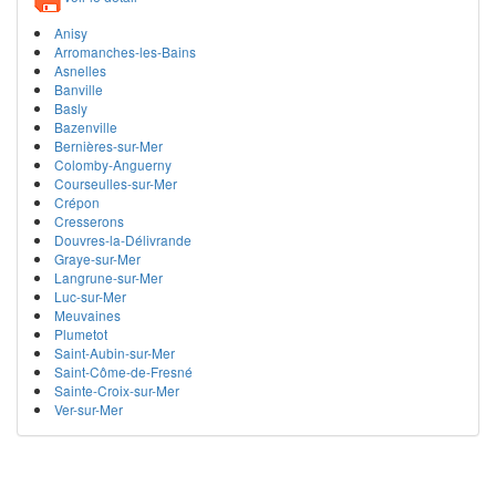
Anisy
Arromanches-les-Bains
Asnelles
Banville
Basly
Bazenville
Bernières-sur-Mer
Colomby-Anguerny
Courseulles-sur-Mer
Crépon
Cresserons
Douvres-la-Délivrande
Graye-sur-Mer
Langrune-sur-Mer
Luc-sur-Mer
Meuvaines
Plumetot
Saint-Aubin-sur-Mer
Saint-Côme-de-Fresné
Sainte-Croix-sur-Mer
Ver-sur-Mer