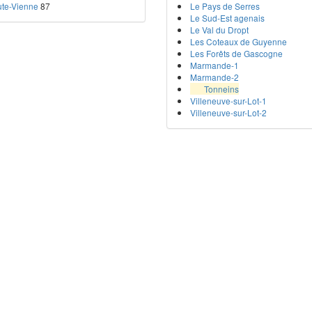
te-Vienne
87
Le Pays de Serres
Le Sud-Est agenais
Le Val du Dropt
Les Coteaux de Guyenne
Les Forêts de Gascogne
Marmande-1
Marmande-2
Tonneins
Villeneuve-sur-Lot-1
Villeneuve-sur-Lot-2