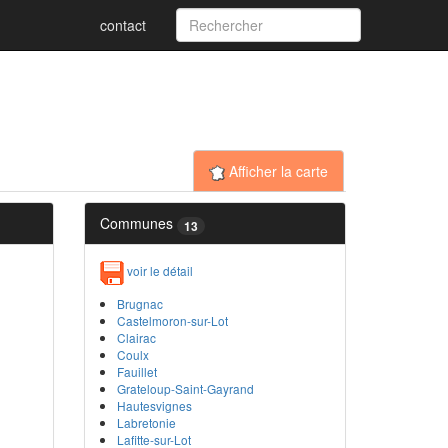
contact
Afficher la carte
Communes
13
voir le détail
Brugnac
Castelmoron-sur-Lot
Clairac
Coulx
Fauillet
Grateloup-Saint-Gayrand
Hautesvignes
Labretonie
Lafitte-sur-Lot