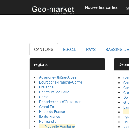
Nouvelles cartes
g
CANTONS
E.P.C.I.
PAYS
BASSINS DE
régions
Dépa
Auvergne-Rhône-Alpes
Cha
Bourgogne-Franche-Comté
Cha
Bretagne
Cor
Centre Val de Loire
Cr
Corse
Do
Départements d'Outre-Mer
Gir
Grand Est
La
Hauts de France
Île-de-France
Pyr
Normandie
Deu
Nouvelle Aquitaine
Vie