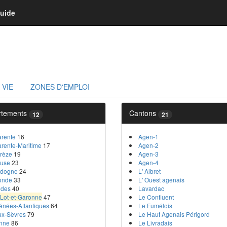
uide
 VIE
ZONES D'EMPLOI
rtements
Cantons
12
21
rente
16
Agen-1
rente-Maritime
17
Agen-2
rèze
19
Agen-3
euse
23
Agen-4
rdogne
24
L' Albret
onde
33
L' Ouest agenais
ndes
40
Lavardac
Lot-et-Garonne
47
Le Confluent
énées-Atlantiques
64
Le Fumélois
x-Sèvres
79
Le Haut Agenais Périgord
nne
86
Le Livradais