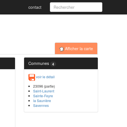
contact
Afficher la carte
Communes
4
voir le détail
23096 (partie)
Saint-Laurent
Sainte-Feyre
la Saunière
Savennes