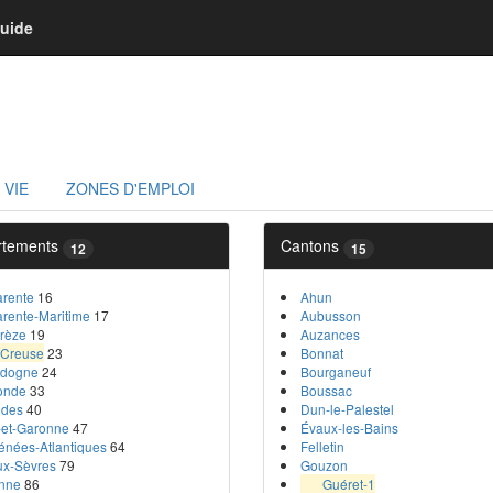
uide
 VIE
ZONES D'EMPLOI
rtements
Cantons
12
15
rente
16
Ahun
rente-Maritime
17
Aubusson
rèze
19
Auzances
Creuse
23
Bonnat
rdogne
24
Bourganeuf
onde
33
Boussac
ndes
40
Dun-le-Palestel
-et-Garonne
47
Évaux-les-Bains
énées-Atlantiques
64
Felletin
x-Sèvres
79
Gouzon
nne
86
Guéret-1