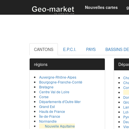
Nouvelles cartes
g
CANTONS
E.P.C.I.
PAYS
BASSINS DE
régions
Dépa
Auvergne-Rhône-Alpes
Cha
Bourgogne-Franche-Comté
Cha
Bretagne
Cor
Centre Val de Loire
Corse
Do
Départements d'Outre-Mer
Gir
Grand Est
La
Hauts de France
Lot
Île-de-France
Pyr
Normandie
Deu
Nouvelle Aquitaine
Vie