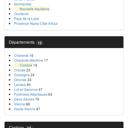
Normandie
Nouvelle Aquitaine
Occitanie
Pays de la Loire
Provence-Alpes-Côte d'Azur
Départements
12
Charente
16
Charente-Maritime
17
Corrèze
19
Creuse
23
Dordogne
24
Gironde
33
Landes
40
Lot-et-Garonne
47
Pyrénées-Atlantiques
64
Deux-Sèvres
79
Vienne
86
Haute-Vienne
87
Cantons
19