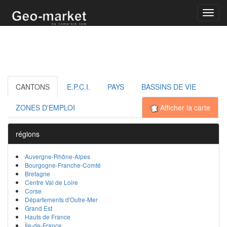
Toggl
navig
CANTONS
E.P.C.I.
PAYS
BASSINS DE VIE
ZONES D'EMPLOI
Afficher la carte
régions
Auvergne-Rhône-Alpes
Bourgogne-Franche-Comté
Bretagne
Centre Val de Loire
Corse
Départements d'Outre-Mer
Grand Est
Hauts de France
Île-de-France