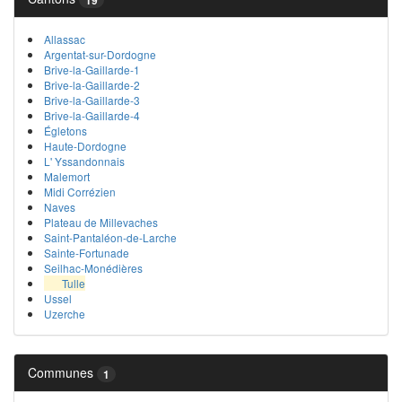
Allassac
Argentat-sur-Dordogne
Brive-la-Gaillarde-1
Brive-la-Gaillarde-2
Brive-la-Gaillarde-3
Brive-la-Gaillarde-4
Égletons
Haute-Dordogne
L' Yssandonnais
Malemort
Midi Corrézien
Naves
Plateau de Millevaches
Saint-Pantaléon-de-Larche
Sainte-Fortunade
Seilhac-Monédières
Tulle
Ussel
Uzerche
Communes
1