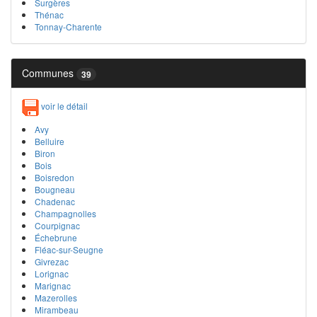
Surgères
Thénac
Tonnay-Charente
Communes
39
voir le détail
Avy
Belluire
Biron
Bois
Boisredon
Bougneau
Chadenac
Champagnolles
Courpignac
Échebrune
Fléac-sur-Seugne
Givrezac
Lorignac
Marignac
Mazerolles
Mirambeau