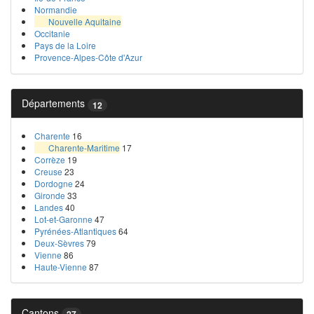
Normandie
Nouvelle Aquitaine
Occitanie
Pays de la Loire
Provence-Alpes-Côte d'Azur
Départements
12
Charente
16
Charente-Maritime
17
Corrèze
19
Creuse
23
Dordogne
24
Gironde
33
Landes
40
Lot-et-Garonne
47
Pyrénées-Atlantiques
64
Deux-Sèvres
79
Vienne
86
Haute-Vienne
87
Cantons
27