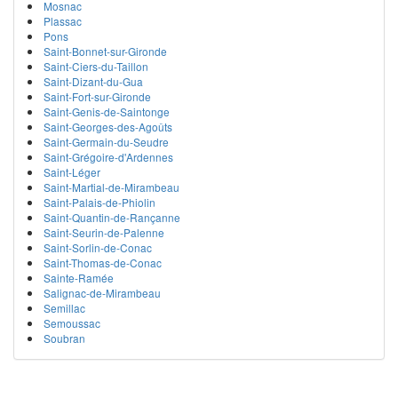
Mosnac
Plassac
Pons
Saint-Bonnet-sur-Gironde
Saint-Ciers-du-Taillon
Saint-Dizant-du-Gua
Saint-Fort-sur-Gironde
Saint-Genis-de-Saintonge
Saint-Georges-des-Agoûts
Saint-Germain-du-Seudre
Saint-Grégoire-d'Ardennes
Saint-Léger
Saint-Martial-de-Mirambeau
Saint-Palais-de-Phiolin
Saint-Quantin-de-Rançanne
Saint-Seurin-de-Palenne
Saint-Sorlin-de-Conac
Saint-Thomas-de-Conac
Sainte-Ramée
Salignac-de-Mirambeau
Semillac
Semoussac
Soubran