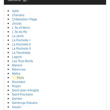
Aytré
Chaniers
Châtelaillon-Plage
Jonzac
L' Île d'Oléron
L' Île de Ré
La Jarrie
La Rochelle-1
La Rochelle-2
La Rochelle-3
La Tremblade
Lagord
Les Trois Monts
Marans
Marennes
Matha
Pons
Rochefort
Royan
Saint-Jean-d'Angély
Saint-Porchaire
Saintes
Saintonge Estuaire
Saujon