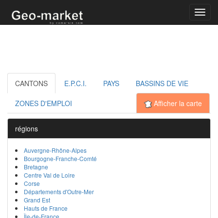
Toggl
navig
CANTONS
E.P.C.I.
PAYS
BASSINS DE VIE
ZONES D'EMPLOI
Afficher la carte
régions
Auvergne-Rhône-Alpes
Bourgogne-Franche-Comté
Bretagne
Centre Val de Loire
Corse
Départements d'Outre-Mer
Grand Est
Hauts de France
Île-de-France