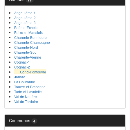
Angoulême-1
Angoulême-2
Angoulême-3
Boëme-Echelle
Boixe-et-Manslois
Charente-Bonnieure
Charente-Champagne
Charente-Nord
Charente-Sud
Charente-Vienne
Cognac-1
Cognac-2
Gond-Pontouvre
Jarnac
La Couronne
Touvre-et-Braconne
Tude-et-Lavalette
Val de Nouère
Val de Tardoire
Communes
4