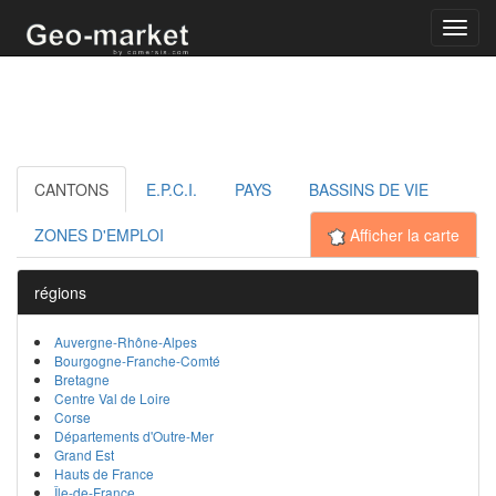
Toggl
navig
CANTONS
E.P.C.I.
PAYS
BASSINS DE VIE
ZONES D'EMPLOI
Afficher la carte
régions
Auvergne-Rhône-Alpes
Bourgogne-Franche-Comté
Bretagne
Centre Val de Loire
Corse
Départements d'Outre-Mer
Grand Est
Hauts de France
Île-de-France