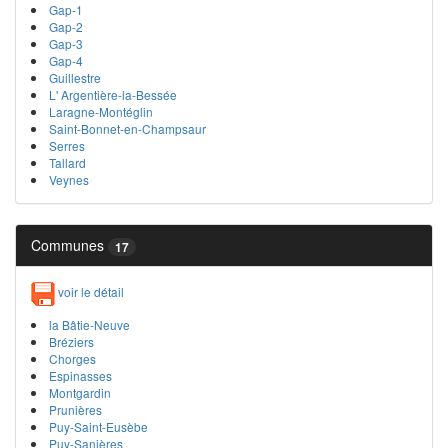
Gap-1
Gap-2
Gap-3
Gap-4
Guillestre
L' Argentière-la-Bessée
Laragne-Montéglin
Saint-Bonnet-en-Champsaur
Serres
Tallard
Veynes
Communes
17
voir le détail
la Bâtie-Neuve
Bréziers
Chorges
Espinasses
Montgardin
Prunières
Puy-Saint-Eusèbe
Puy-Sanières