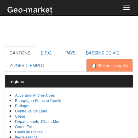
Toggl
navig
CANTONS
E.P.C.I.
PAYS
BASSINS DE VIE
ZONES D'EMPLOI
Afficher la carte
régions
Auvergne-Rhône-Alpes
Bourgogne-Franche-Comté
Bretagne
Centre Val de Loire
Corse
Départements d'Outre-Mer
Grand Est
Hauts de France
Île-de-France