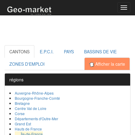
Toggl
navig
CANTONS
E.P.C.I.
PAYS
BASSINS DE VIE
ZONES D'EMPLOI
Afficher la carte
régions
Auvergne-Rhône-Alpes
Bourgogne-Franche-Comté
Bretagne
Centre Val de Loire
Corse
Départements d'Outre-Mer
Grand Est
Hauts de France
Île-de-France