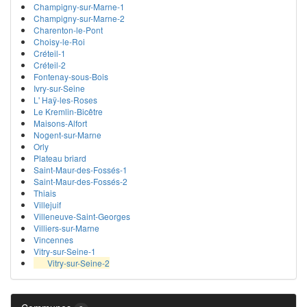
Champigny-sur-Marne-1
Champigny-sur-Marne-2
Charenton-le-Pont
Choisy-le-Roi
Créteil-1
Créteil-2
Fontenay-sous-Bois
Ivry-sur-Seine
L' Haÿ-les-Roses
Le Kremlin-Bicêtre
Maisons-Alfort
Nogent-sur-Marne
Orly
Plateau briard
Saint-Maur-des-Fossés-1
Saint-Maur-des-Fossés-2
Thiais
Villejuif
Villeneuve-Saint-Georges
Villiers-sur-Marne
Vincennes
Vitry-sur-Seine-1
Vitry-sur-Seine-2