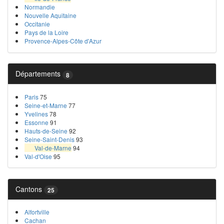
Normandie
Nouvelle Aquitaine
Occitanie
Pays de la Loire
Provence-Alpes-Côte d'Azur
Départements
8
Paris
75
Seine-et-Marne
77
Yvelines
78
Essonne
91
Hauts-de-Seine
92
Seine-Saint-Denis
93
Val-de-Marne
94
Val-d'Oise
95
Cantons
25
Alfortville
Cachan