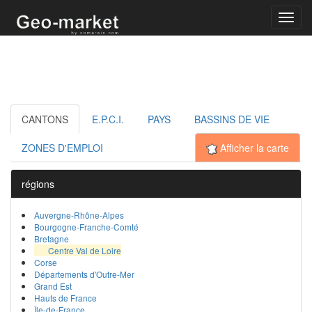
Toggl
navig
CANTONS
E.P.C.I.
PAYS
BASSINS DE VIE
ZONES D'EMPLOI
Afficher la carte
régions
Auvergne-Rhône-Alpes
Bourgogne-Franche-Comté
Bretagne
Centre Val de Loire
Corse
Départements d'Outre-Mer
Grand Est
Hauts de France
Île-de-France