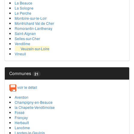
La Beauce
La Sologne
Le Perche
Montoire-sur-le-Loir
Montrichard Val de Cher
Romorantin-Lanthenay
Saint-Aignan
Selles-sur-Cher
Vendôme
Veuzain-sur-Loire
Vineuil
Communes
21
voir le détail
Averdon
Champigny-en-Beauce
la Chapelle-Vendômoise
Fossé
Françay
Herbault
Lancôme
Landes-le-Gaulois