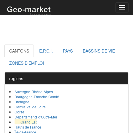
Toggl
navig
CANTONS
E.P.C.I.
PAYS
BASSINS DE VIE
ZONES D'EMPLOI
régions
Auvergne-Rhône-Alpes
Bourgogne-Franche-Comté
Bretagne
Centre Val de Loire
Corse
Départements d'Outre-Mer
Grand Est
Hauts de France
Île-de-France