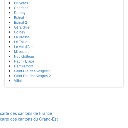
Bruyères
Charmes
Darney
Épinal-1
Épinal-2
Gérardmer
Golbey
La Bresse
Le Thillot
Le Val-d'Ajol
Mirecourt
Neufchâteau
Raon-l'Etape
Remiremont
Saint-Dié-des-Vosges-1
Saint-Dié-des-Vosges-2
Vittel
carte des cantons de France
carte des cantons du Grand-Est